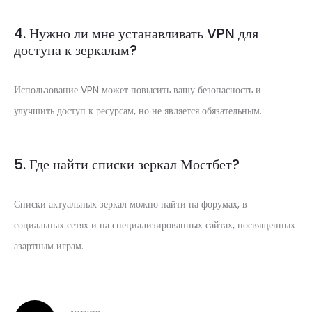
4. Нужно ли мне устанавливать VPN для
доступа к зеркалам?
Использование VPN может повысить вашу безопасность и
улучшить доступ к ресурсам, но не является обязательным.
5. Где найти списки зеркал Мостбет?
Списки актуальных зеркал можно найти на форумах, в
социальных сетях и на специализированных сайтах, посвященных
азартным играм.