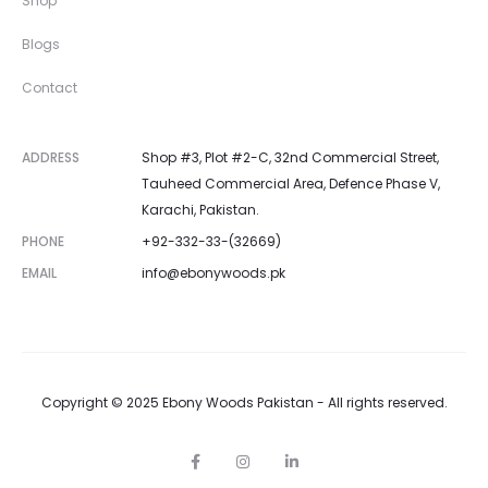
Shop
Blogs
Contact
ADDRESS
Shop #3, Plot #2-C, 32nd Commercial Street,
Tauheed Commercial Area, Defence Phase V,
Karachi, Pakistan.
PHONE
+92-332-33-(32669)
EMAIL
info@ebonywoods.pk
Copyright © 2025 Ebony Woods Pakistan - All rights reserved.
F
I
L
a
n
i