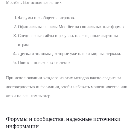
Мостбет. Вот основные из них:
Форумы и сообщества игроков.
Официальные каналы Мостбет на социальных платформах.
Специальные сайты и ресурсы, посвященные азартным
играм.
Друзья и знакомые, которые уже нашли мирные зеркала.
Поиск в поисковых системах.
При использовании каждого из этих методов важно следить за
достоверностью информации, чтобы избежать мошенничества или
атаки на ваш компьютер.
Форумы и сообщества: надежные источники
информации