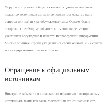
Форумы и игровые сообщества являются одним из наиболее
надежных источников актуальных зеркал. Вы можете задать
вопросы или найти уже обсуждаемые темы. Однако, будьте
осторожны: необходимо обратить внимание на репутацию
участников обсуждения и избегать непроверенной информации.
Многие опытные игроки уже делились своим опытом, и их советы
могут существенно помочь в поиске.
Обращение к официальным
источникам
Никогда не забывайте о возможности обратиться к официальным
источникам, таким как сайта Мостбет или его социальные сети.