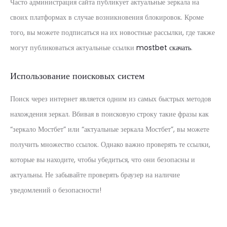
Часто администрация сайта публикует актуальные зеркала на
своих платформах в случае возникновения блокировок. Кроме
того, вы можете подписаться на их новостные рассылки, где также
могут публиковаться актуальные ссылки
mostbet скачать
.
Использование поисковых систем
Поиск через интернет является одним из самых быстрых методов
нахождения зеркал. Вбивая в поисковую строку такие фразы как
“зеркало Мостбет” или “актуальные зеркала Мостбет”, вы можете
получить множество ссылок. Однако важно проверять те ссылки,
которые вы находите, чтобы убедиться, что они безопасны и
актуальны. Не забывайте проверять браузер на наличие
уведомлений о безопасности!