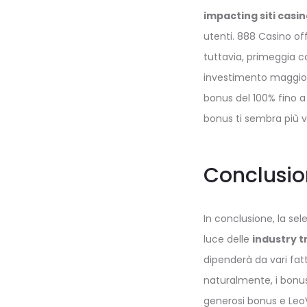
impacting siti casi
utenti. 888 Casino of
tuttavia, primeggia c
investimento maggior
bonus del 100% fino a 
bonus ti sembra più 
Conclusi
In conclusione, la sel
luce delle
industry t
dipenderà da vari fatt
naturalmente, i bonus 
generosi bonus e LeoV