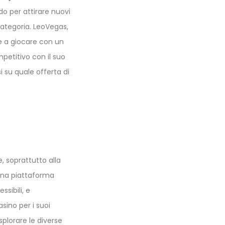
o per attirare nuovi
categoria. LeoVegas,
re a giocare con un
etitivo con il suo
i su quale offerta di
, soprattutto alla
 una piattaforma
ssibili, e
sino per i suoi
plorare le diverse