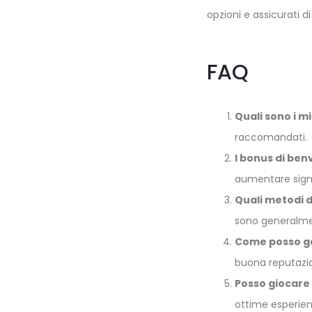
opzioni e assicurati d
FAQ
Quali sono i mi
raccomandati.
I bonus di be
aumentare signif
Quali metodi 
sono generalment
Come posso gar
buona reputazio
Posso giocare
ottime esperien