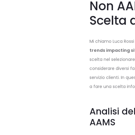
Non AAM
Scelta d
Mi chiamo Luca Rossi 
trends impacting si
scelta nel selezionar
considerare diversi fa
servizio clienti. In q
a fare una scelta inf
Analisi de
AAMS