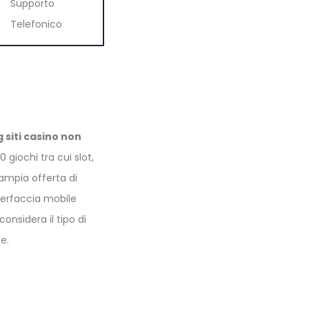
Supporto
Telefonico
 siti casino non
 giochi tra cui slot,
’ampia offerta di
terfaccia mobile
onsidera il tipo di
e.