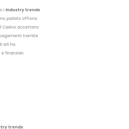
o i
industry trends
amo parlato offrono
888 Casino accettano
a pagamenti tramite
 siti ha
e finanziari.
try trends