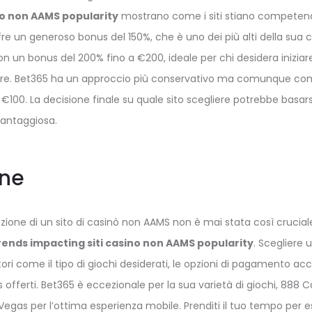
no non AAMS popularity
mostrano come i siti stiano competend
fre un generoso bonus del 150%, che è uno dei più alti della sua 
on un bonus del 200% fino a €200, ideale per chi desidera inizia
e. Bet365 ha un approccio più conservativo ma comunque comp
€100. La decisione finale su quale sito scegliere potrebbe basars
vantaggiosa.
one
ezione di un sito di casinò non AAMS non è mai stata così cruciale
rends impacting siti casino non AAMS popularity
. Scegliere
ori come il tipo di giochi desiderati, le opzioni di pagamento acce
offerti. Bet365 è eccezionale per la sua varietà di giochi, 888 Ca
egas per l’ottima esperienza mobile. Prenditi il tuo tempo per es