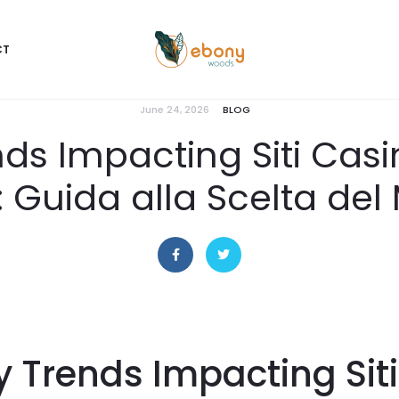
CT
June 24, 2026
BLOG
nds Impacting Siti Ca
: Guida alla Scelta del M
y Trends Impacting Sit