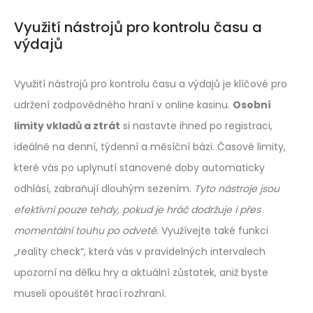
Využití nástrojů pro kontrolu času a
výdajů
Využití nástrojů pro kontrolu času a výdajů je klíčové pro
udržení zodpovědného hraní v online kasinu.
Osobní
limity vkladů a ztrát
si nastavte ihned po registraci,
ideálně na denní, týdenní a měsíční bázi. Časové limity,
které vás po uplynutí stanovené doby automaticky
odhlásí, zabraňují dlouhým sezením.
Tyto nástroje jsou
efektivní pouze tehdy, pokud je hráč dodržuje i přes
momentální touhu po odvetě.
Využívejte také funkci
„reality check“, která vás v pravidelných intervalech
upozorní na délku hry a aktuální zůstatek, aniž byste
museli opouštět hrací rozhraní.