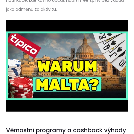
notifikace, kde kasino občas nabízí free spiny bez vkladu
jako odměnu za aktivitu.
Věrnostní programy a cashback výhody