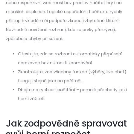
nebo responzivní web musí bez prodlev načítat hry i na
menších displejích. Logické uspořádání tlačítek a rychlý
přístup k vkladům či podpoře zkracují zbytečné klikání.
Nevhodně navržené rozhraní, kde se prvky překrývají,
způsobuje chyby při sázení.
Otestujte, zda se rozhraní automaticky přizpůsobí
obrazovce bez nutnosti zoomování.
Zkontrolujte, zda všechny funkce (výběry, live chat)
fungují stejně jako na počítači.
Dbejte na rychlost načítání – pomalé přechody kazí
herní zážitek.
Jak zodpovědně spravovat