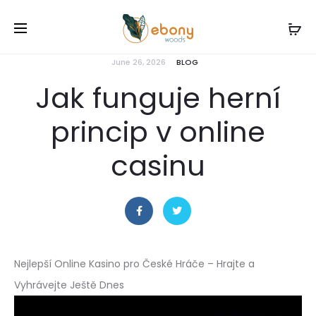
June 26, 2026
BLOG
Jak funguje herní
princip v online
casinu
Nejlepší Online Kasino pro České Hráče – Hrajte a
Vyhrávejte Ještě Dnes