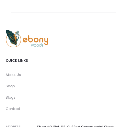
QUICK LINKS
About Us
Shop
Blogs
Contact
ADDRESS
Shop #3, Plot #2-C, 32nd Commercial Street,