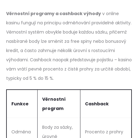
Věrnostní programy a cashback výhody
v online
kasinu fungují na principu odměňování pravidelné aktivity.
Věrnostní systém obvykle boduje každou sázku, přičemž
nasbírané body lze směnit za free spiny nebo bonusový
kredit, a často zahrnuje několik úrovní s rostoucími
výhodami. Cashback naopak představuje pojistku – kasino
vám vrátí pevné procento z čisté prohry za určité období,
typicky od 5 % do 15 %.
Věrnostní
Funkce
Cashback
program
Body za sázky,
Odměna
Procento z prohry
úrovně