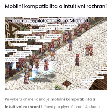
Mobilní kompatibilita a intuitivní rozhraní
Při výběru online kasina je
mobilní kompatibilita a
intuitivní rozhraní
klíčové pro plynulé hraní. Aplikace