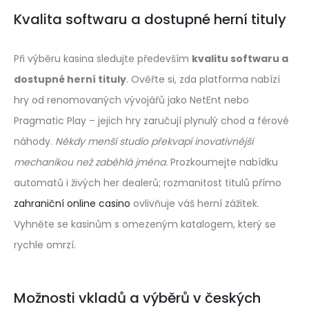
Kvalita softwaru a dostupné herní tituly
Při výběru kasina sledujte především
kvalitu softwaru a
dostupné herní tituly
. Ověřte si, zda platforma nabízí
hry od renomovaných vývojářů jako NetEnt nebo
Pragmatic Play – jejich hry zaručují plynulý chod a férové
náhody.
Někdy menší studio překvapí inovativnější
mechanikou než zaběhlá jména.
Prozkoumejte nabídku
automatů i živých her dealerů; rozmanitost titulů přímo
zahraniční online casino
ovlivňuje váš herní zážitek.
Vyhněte se kasinům s omezeným katalogem, který se
rychle omrzí.
Možnosti vkladů a výběrů v českých