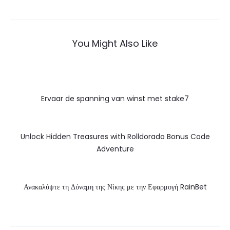
navigation
You Might Also Like
Ervaar de spanning van winst met stake7
Unlock Hidden Treasures with Rolldorado Bonus Code
Adventure
Ανακαλύψτε τη Δύναμη της Νίκης με την Εφαρμογή RainBet