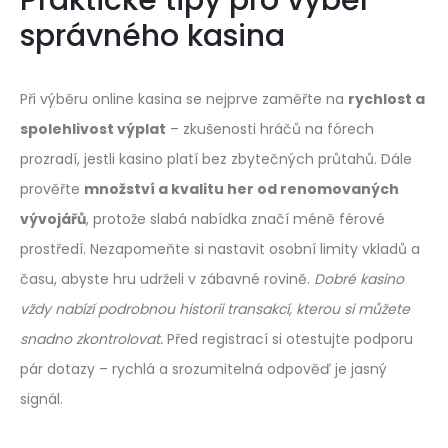
správného kasina
Při výběru online kasina se nejprve zaměřte na
rychlost a
spolehlivost výplat
– zkušenosti hráčů na fórech
prozradí, jestli kasino platí bez zbytečných průtahů. Dále
prověřte
množství a kvalitu her od renomovaných
vývojářů
, protože slabá nabídka značí méně férové
prostředí. Nezapomeňte si nastavit osobní limity vkladů a
času, abyste hru udrželi v zábavné rovině.
Dobré kasino
vždy nabízí podrobnou historii transakcí, kterou si můžete
snadno zkontrolovat.
Před registrací si otestujte podporu
pár dotazy – rychlá a srozumitelná odpověď je jasný
signál.