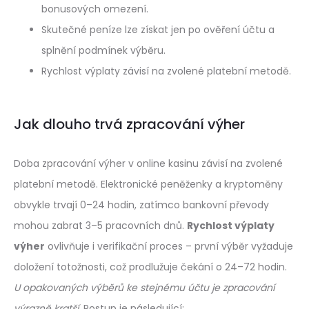
bonusových omezení.
Skutečné peníze lze získat jen po ověření účtu a
splnění podmínek výběru.
Rychlost výplaty závisí na zvolené platební metodě.
Jak dlouho trvá zpracování výher
Doba zpracování výher v online kasinu závisí na zvolené
platební metodě. Elektronické peněženky a kryptoměny
obvykle trvají 0–24 hodin, zatímco bankovní převody
mohou zabrat 3–5 pracovních dnů.
Rychlost výplaty
výher
ovlivňuje i verifikační proces – první výběr vyžaduje
doložení totožnosti, což prodlužuje čekání o 24–72 hodin.
U opakovaných výběrů ke stejnému účtu je zpracování
výrazně kratší.
Postup je následující: