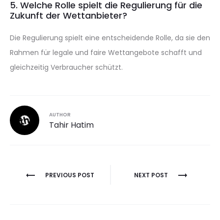
5. Welche Rolle spielt die Regulierung für die
Zukunft der Wettanbieter?
Die Regulierung spielt eine entscheidende Rolle, da sie den
Rahmen für legale und faire Wettangebote schafft und
gleichzeitig Verbraucher schützt.
AUTHOR
Tahir Hatim
Post
PREVIOUS POST
NEXT POST
navigation