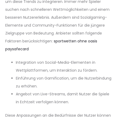
um diese Trends zu integrieren. Immer mehr Spieler
suchen nach schnelleren Wettmöglichkeiten und einem
besseren Nutzererlebnis. Außerdem sind Sozialgaming-
Elemente und Community-Funktionen für die jüngere
Zielgruppe von Bedeutung. Anbieter sollten folgende
Faktoren berücksichtigen:
sportwetten ohne oasis
paysafecard
Integration von Social-Media-Elementen in
Wettplattformen, um Interaktion zu fördern.
Einführung von Gamification, um die Nutzerbindung
zu erhöhen.
Angebot von Live-Streams, damit Nutzer die Spiele
in Echtzeit verfolgen können.
Diese Anpassungen an die Bedürfnisse der Nutzer können