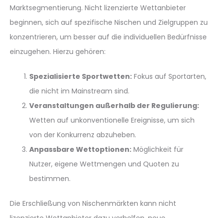
Marktsegmentierung. Nicht lizenzierte Wettanbieter
beginnen, sich auf spezifische Nischen und Zielgruppen zu
konzentrieren, um besser auf die individuellen Bedürfnisse
einzugehen. Hierzu gehören:
Spezialisierte Sportwetten:
Fokus auf Sportarten,
die nicht im Mainstream sind.
Veranstaltungen außerhalb der Regulierung:
Wetten auf unkonventionelle Ereignisse, um sich
von der Konkurrenz abzuheben.
Anpassbare Wettoptionen:
Möglichkeit für
Nutzer, eigene Wettmengen und Quoten zu
bestimmen.
Die Erschließung von Nischenmärkten kann nicht
lizenzierte Wettanbieter dazu verhelfen, neue