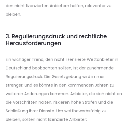
den nicht lizenzierten Anbietern helfen, relevanter zu
bleiben.
3. Regulierungsdruck und rechtliche
Herausforderungen
Ein wichtiger Trend, den nicht lizenzierte Wettanbieter in
Deutschland beobachten sollten, ist der zunehmende
Regulierungsdruck. Die Gesetzgebung wird immer
strenger, und es könnte in den kommenden Jahren zu
weiteren Änderungen kommen. Anbieter, die sich nicht an
die Vorschriften halten, riskieren hohe Strafen und die
Schließung ihrer Dienste. Um wettbewerbsfähig zu
bleiben, sollten nicht lizenzierte Anbieter: