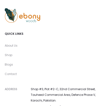
QUICK LINKS
About Us
Shop
Blogs
Contact
ADDRESS
Shop #3, Plot #2-C, 32nd Commercial Street,
Tauheed Commercial Area, Defence Phase V,
Karachi, Pakistan.