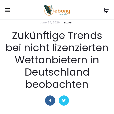
June 24, 2026
BLOG
Zukünftige Trends
bei nicht lizenzierten
Wettanbietern in
Deutschland
beobachten