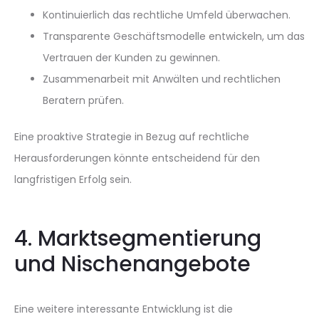
Kontinuierlich das rechtliche Umfeld überwachen.
Transparente Geschäftsmodelle entwickeln, um das
Vertrauen der Kunden zu gewinnen.
Zusammenarbeit mit Anwälten und rechtlichen
Beratern prüfen.
Eine proaktive Strategie in Bezug auf rechtliche
Herausforderungen könnte entscheidend für den
langfristigen Erfolg sein.
4. Marktsegmentierung
und Nischenangebote
Eine weitere interessante Entwicklung ist die