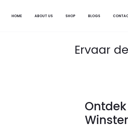
HOME
ABOUT US
SHOP
BLOGS
CONTA
Ervaar d
Ontdek 
Winste