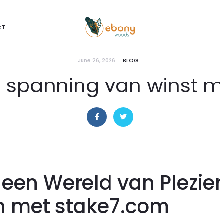
CT
June 26, 2026
BLOG
e spanning van winst m
een Wereld van Plezie
n met stake7.com