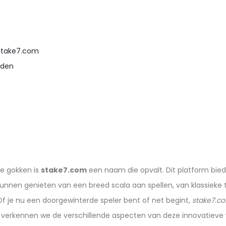
stake7.com
oden
ne gokken is
stake7.com
een naam die opvalt. Dit platform bi
kunnen genieten van een breed scala aan spellen, van klassieke t
Of je nu een doorgewinterde speler bent of net begint,
stake7.c
kel verkennen we de verschillende aspecten van deze innovatieve 