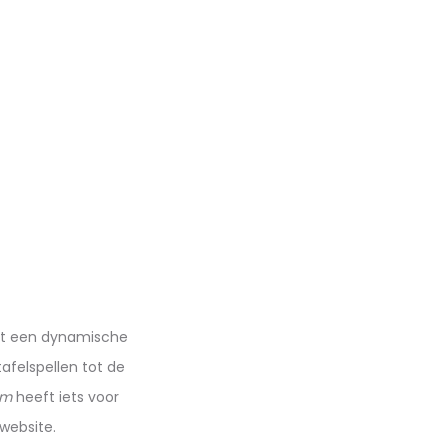
edt een dynamische
afelspellen tot de
om
heeft iets voor
website.