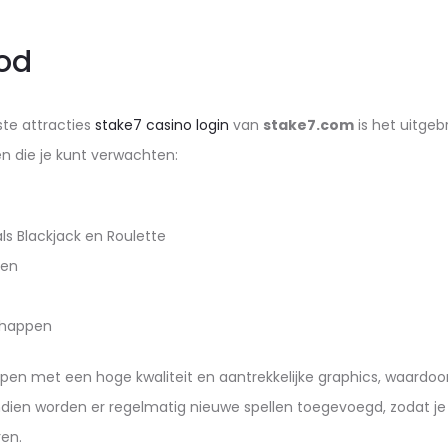
od
ste attracties
stake7 casino login
van
stake7.com
is het uitgeb
ën die je kunt verwachten:
ls Blackjack en Roulette
len
chappen
rpen met een hoge kwaliteit en aantrekkelijke graphics, waardoor
ien worden er regelmatig nieuwe spellen toegevoegd, zodat je a
ren.