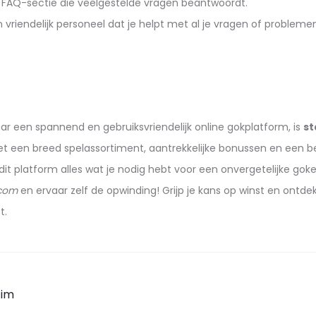
 FAQ-sectie die veelgestelde vragen beantwoordt.
 vriendelijk personeel dat je helpt met al je vragen of probleme
aar een spannend en gebruiksvriendelijk online gokplatform, is
s
et een breed spelassortiment, aantrekkelijke bonussen en een 
 dit platform alles wat je nodig hebt voor een onvergetelijke gok
.com
en ervaar zelf de opwinding! Grijp je kans op winst en ontde
t.
tim