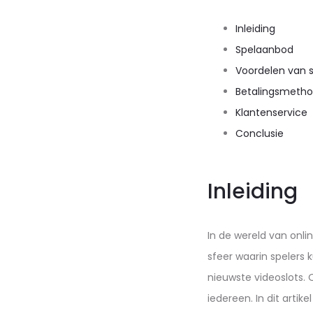
Inleiding
Spelaanbod
Voordelen van 
Betalingsmeth
Klantenservice
Conclusie
Inleiding
In de wereld van onli
sfeer waarin spelers 
nieuwste videoslots. 
iedereen. In dit arti