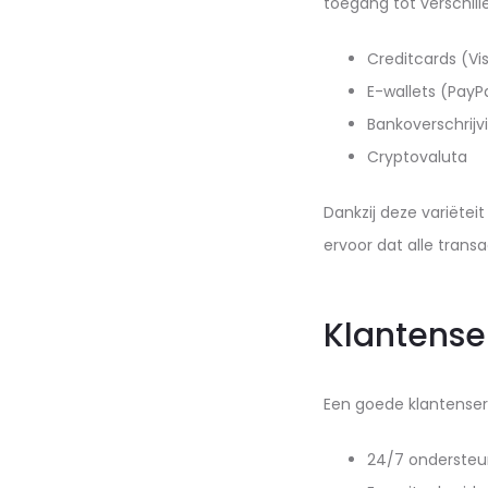
toegang tot verschil
Creditcards (Vi
E-wallets (PayPal,
Bankoverschrijv
Cryptovaluta
Dankzij deze variëtei
ervoor dat alle transa
Klantense
Een goede klantenservi
24/7 ondersteun