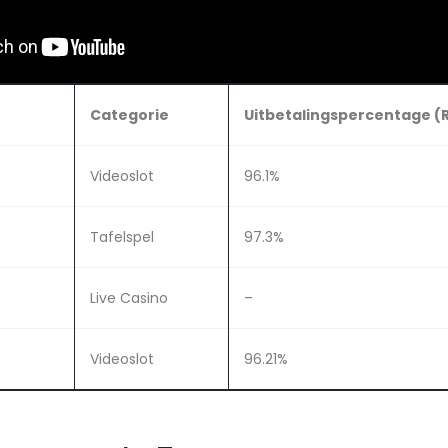
Categorie
Uitbetalingspercentage (
Videoslot
96.1%
Tafelspel
97.3%
Live Casino
–
Videoslot
96.21%