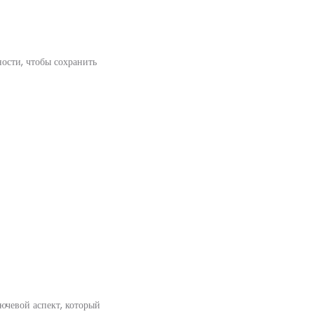
ости, чтобы сохранить
ючевой аспект, который