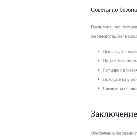
Советы по безоп
После успешной установ
безопасность. Вот нескол
Используйте наде
Не делитесь свои
Регулярно провер
Выходите из учет
Следите за обнов
Заключени
Обеспечение безопаснос