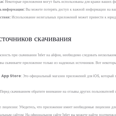
ки:
Некоторые приложения могут быть использованы для кражи ваших ф
ь информации:
Вы можете потерять доступ к важной информации на ваш
ствия:
Использование нелегальных приложений может привести к юрид
сточников скачивания
сность при скачивании 1хбет на айфон, необходимо следовать нескольки
 вы скачиваете приложение только из надежных источников. Вот некотор
з
App Store
: Это официальный магазин приложений для iOS, который 
 Перед скачиванием обратите внимание на отзывы других пользователей 
е лицензии: Убедитесь, что приложение имеет необходимые лицензии для
альным сайтом: На официальном сайте 1хбет вы можете найти подтвержд