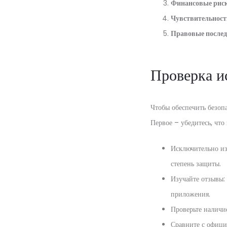
Финансовые рис
Чувствительност
Правовые послед
Проверка и
Чтобы обеспечить безопа
Первое – убедитесь, что
Исключительно и
степень защиты.
Изучайте отзывы:
приложения.
Проверьте наличи
Сравните с офици