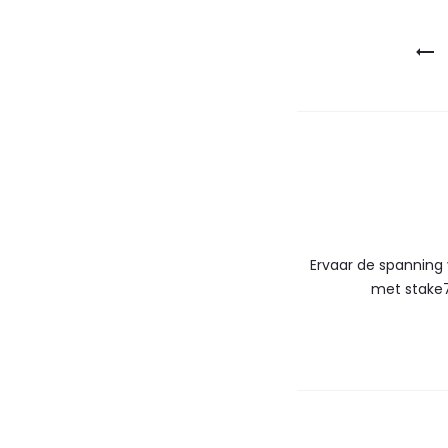
Post
navigatio
Ervaar de spanning
met stake