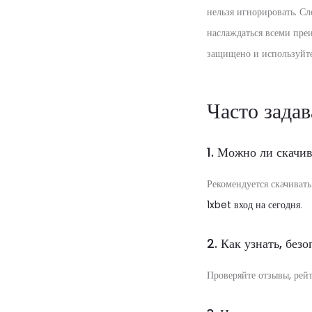
нельзя игнорировать. С
наслаждаться всеми пре
защищено и используйте
Часто зада
1. Можно ли скачив
Рекомендуется скачиват
1xbet вход на сегодня
.
2. Как узнать, без
Проверяйте отзывы, рей