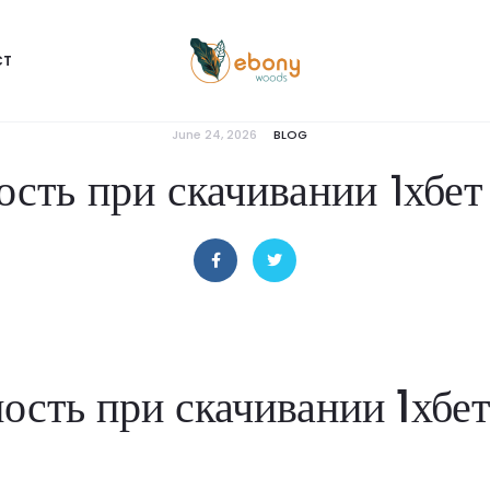
CT
June 24, 2026
BLOG
ость при скачивании 1хбет
ость при скачивании 1хбет