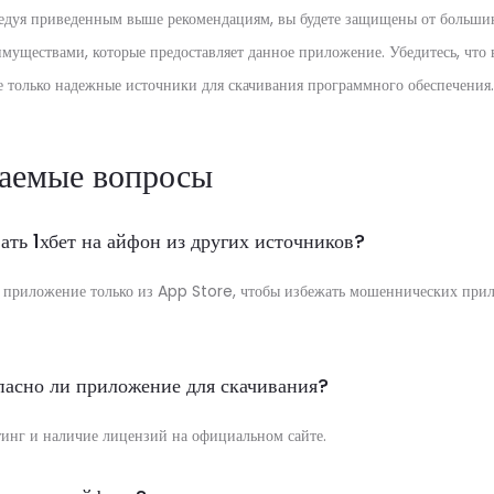
ледуя приведенным выше рекомендациям, вы будете защищены от большин
имуществами, которые предоставляет данное приложение. Убедитесь, что 
 только надежные источники для скачивания программного обеспечения.
ваемые вопросы
ать 1хбет на айфон из других источников?
ь приложение только из App Store, чтобы избежать мошеннических при
опасно ли приложение для скачивания?
тинг и наличие лицензий на официальном сайте.