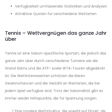
Verfügbarkeit umfassender Statistiken und Analysen
Attraktive Quoten für verschiedene Wettarten
Tennis – Wettvergnügen das ganze Jahr
über
Tennis ist eine Saison-spezifische Sportart, die jedoch das
ganze Jahr über durch verschiedene Turniere wie die
Grand Slams und die ATP- sowie WTA-Touren abgedeckt
ist. Die Wettinteressierten schätzen die klaren
Gewinnchancen und die Vielzahl an Wettarten, die bei
jedem Spiel verfügbar sind. Trotz der Saisonalität gibt es
immer wieder Höhepunkte, die für Spannung sorgen:
Eine modere Wettstruktur, die sowohl auf Einzel- als