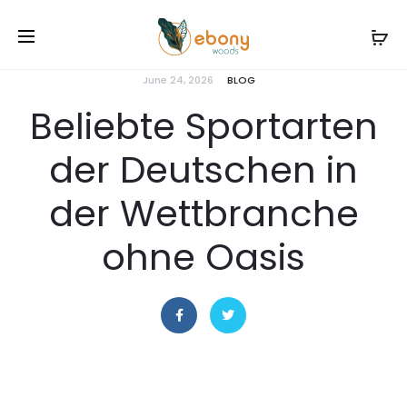
June 24, 2026
BLOG
Beliebte Sportarten
der Deutschen in
der Wettbranche
ohne Oasis