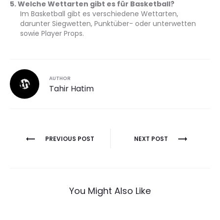
5. Welche Wettarten gibt es für Basketball?
Im Basketball gibt es verschiedene Wettarten,
darunter Siegwetten, Punktüber- oder unterwetten
sowie Player Props.
AUTHOR
Tahir Hatim
Post
PREVIOUS POST
NEXT POST
navigation
You Might Also Like