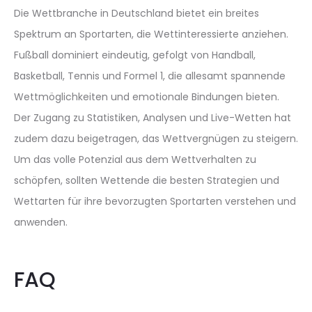
Die Wettbranche in Deutschland bietet ein breites
Spektrum an Sportarten, die Wettinteressierte anziehen.
Fußball dominiert eindeutig, gefolgt von Handball,
Basketball, Tennis und Formel 1, die allesamt spannende
Wettmöglichkeiten und emotionale Bindungen bieten.
Der Zugang zu Statistiken, Analysen und Live-Wetten hat
zudem dazu beigetragen, das Wettvergnügen zu steigern.
Um das volle Potenzial aus dem Wettverhalten zu
schöpfen, sollten Wettende die besten Strategien und
Wettarten für ihre bevorzugten Sportarten verstehen und
anwenden.
FAQ