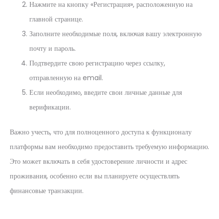
Нажмите на кнопку «Регистрация», расположенную на
главной странице.
Заполните необходимые поля, включая вашу электронную
почту и пароль.
Подтвердите свою регистрацию через ссылку,
отправленную на email.
Если необходимо, введите свои личные данные для
верификации.
Важно учесть, что для полноценного доступа к функционалу
платформы вам необходимо предоставить требуемую информацию.
Это может включать в себя удостоверение личности и адрес
проживания, особенно если вы планируете осуществлять
финансовые транзакции.