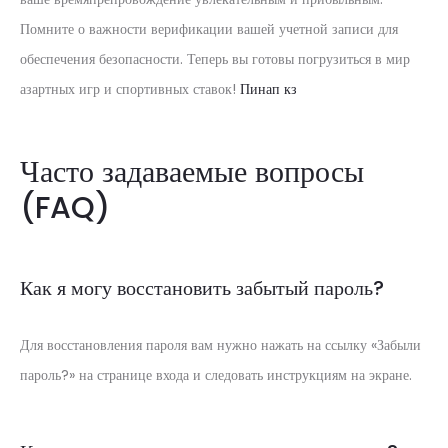
Помните о важности верификации вашей учетной записи для
обеспечения безопасности. Теперь вы готовы погрузиться в мир
азартных игр и спортивных ставок!
Пинап кз
Часто задаваемые вопросы
(FAQ)
Как я могу восстановить забытый пароль?
Для восстановления пароля вам нужно нажать на ссылку «Забыли
пароль?» на странице входа и следовать инструкциям на экране.