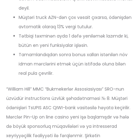
deyil.
Müştəri truck AZN-dən çox vəsait çıxarsa, ödənişdən
avtomatik olaraq 13% vergi tutulur.
Tətbiqi təxminən ayda 1 dəfə yeniləmək lazımdır ki,
bütün en yeni funksiyalar işləsin.
Tamamlandıqdan sonra bonus xalları istənilən növ
idman mərclərini etmək üçün istifadə oluna bilən
real pula çevrilir.
“William Hill” MMC “Bukmekerlər Assosiasiyası” SRO-nun
üzvüdür instructions üzvlük şəhadətnaməsi № 8. Müştəri
ödənişləri TsUPIS ASC QIWI-bank vasitəsilə həyata keçirilir.
Mərclər Pin-Up on line casino yeni işə başlamışdır və hələ
də böyük sponsorluq müqavilələri və ya intresserad
xeyriyyəçilik fəaliyyəti ilə fərqlənmir. Şirkətin