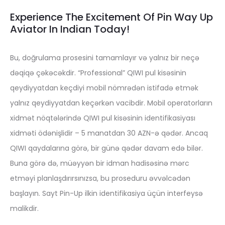
Experience The Excitement Of Pin Way Up
Aviator In Indian Today!
Bu, doğrulama prosesini tamamlayır və yalnız bir neçə
dəqiqə çəkəcəkdir. “Professional” QIWI pul kisəsinin
qeydiyyatdan keçdiyi mobil nömrədən istifadə etmək
yalnız qeydiyyatdan keçərkən vacibdir. Mobil operatorların
xidmət nöqtələrində QIWI pul kisəsinin identifikasiyası
xidməti ödənişlidir – 5 manatdan 30 AZN-ə qədər. Ancaq
QIWI qaydalarına görə, bir günə qədər davam edə bilər.
Buna görə də, müəyyən bir idman hadisəsinə mərc
etməyi planlaşdırırsınızsa, bu proseduru əvvəlcədən
başlayın. Sayt Pin-Up ilkin identifikasiya üçün interfeysə
malikdir.