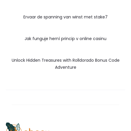
Ervaar de spanning van winst met stake7
Jak funguje herní princip v online casinu
Unlock Hidden Treasures with Rolldorado Bonus Code
Adventure