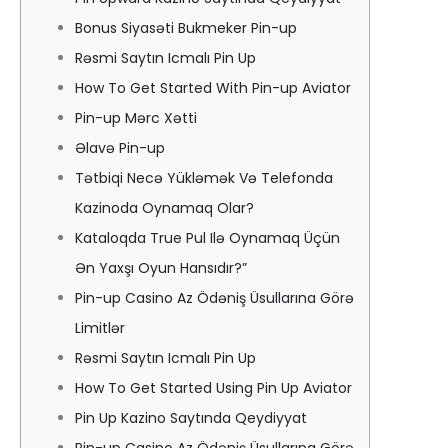
Bonus Siyasəti Bukmeker Pin-up
Rəsmi Saytın Icmalı Pin Up
How To Get Started With Pin-up Aviator
Pin-up Mərc Xətti
Əlavə Pin-up
Tətbiqi Necə Yükləmək Və Telefonda
Kazinoda Oynamaq Olar?
Kataloqda True Pul Ilə Oynamaq Üçün
Ən Yaxşı Oyun Hansıdır?”
Pin-up Casino Az Ödəniş Üsullarına Görə
Limitlər
Rəsmi Saytın Icmalı Pin Up
How To Get Started Using Pin Up Aviator
Pin Up Kazino Saytında Qeydiyyat
Pin-up Casino Az Ödəniş Üsullarına Görə