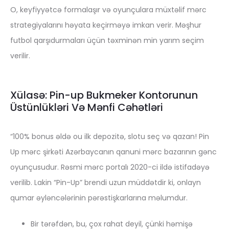
O, keyfiyyətcə formalaşır və oyunçulara müxtəlif mərc
strategiyalarını həyata keçirməyə imkan verir. Məşhur
futbol qarşıdurmaları üçün təxminən min yarım seçim
verilir.
Xülasə: Pin-up Bukmeker Kontorunun
Üstünlükləri Və Mənfi Cəhətləri
“100% bonus əldə ou ilk depozitə, slotu seç və qazan! Pin
Up mərc şirkəti Azərbaycanın qanuni mərc bazarının gənc
oyunçusudur. Rəsmi mərc portalı 2020-ci ildə istifadəyə
verilib. Lakin “Pin-Up” brendi uzun müddətdir ki, onlayn
qumar əyləncələrinin pərəstişkarlarına məlumdur.
Bir tərəfdən, bu, çox rahat deyil, çünki həmişə