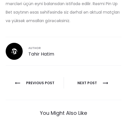
mərcləri üçün eyni balansdan istifadə edilir. Rəsmi Pin Up
Bet saytının əsas səhifəsində siz dərhal ən aktual matçları
və yüksək əmsalları görəcəksiniz.
AUTHOR
Tahir Hatim
Post
PREVIOUS POST
NEXT POST
navigation
You Might Also Like