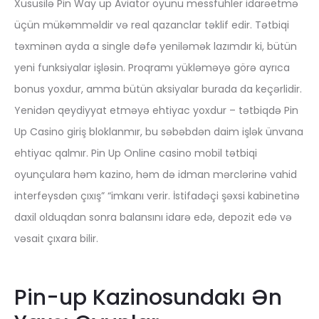
Xüsusilə Pin Way up Aviator oyunu messfühler idarəetmə
üçün mükəmməldir və real qazanclar təklif edir. Tətbiqi
təxminən ayda a single dəfə yeniləmək lazımdır ki, bütün
yeni funksiyalar işləsin. Proqramı yükləməyə görə ayrıca
bonus yoxdur, amma bütün aksiyalar burada da keçərlidir.
Yenidən qeydiyyat etməyə ehtiyac yoxdur – tətbiqdə Pin
Up Casino giriş bloklanmır, bu səbəbdən daim işlək ünvana
ehtiyac qalmır. Pin Up Online casino mobil tətbiqi
oyunçulara həm kazino, həm də idman mərclərinə vahid
interfeysdən çıxış” “imkanı verir. İstifadəçi şəxsi kabinetinə
daxil olduqdan sonra balansını idarə edə, depozit edə və
vəsait çıxara bilir.
Pin-up Kazinosundakı Ən