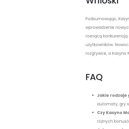
Wnioski
Podsumowując, Kasyn
wprowadzenie nowych 
rosnącą konkurencją 
użytkowników. Nowocz
rozgrywce, a Kasyno M
FAQ
Jakie rodzaje
automaty, gry s
Czy Kasyno Mo
różnych bonusów