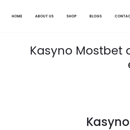
HOME
ABOUT US
SHOP
BLOGS
CONTA
Kasyno Mostbet o
Kasyno 