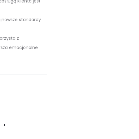
bsługą klienta jest
ajnowsze standardy
orzysta z
ększa emocjonalne