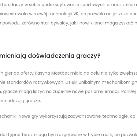
która łączy w sobie podekscytowanie sportowych emocji z ele
inwestowało w rozwój technologii VR, co pozwala na jeszcze bar
 powodu, zarówno stali bywalcy, jak i nowi klienci mogą zyskać 
zmieniają doświadczenia graczy?
gier do oferty Kasyna Mostbet miało na celu nie tylko zwiększe
enie standardów rozrywkowych. Dzięki unikalnym mechanikom gr
om, gracze mogą liczyć na zupełnie nowe poziomy emocji. Poniże
óre odczują gracze:
chaniki: Nowe gry wykorzystują zaawansowane technologie, co
y dostępne teraz mogą być rozgrywane w trybie multi, co pozwala