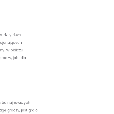
budziły duże
ocjonujących
ny. W obliczu
aczy, jak i dla
śród najnowszych
agę graczy, jest gra o