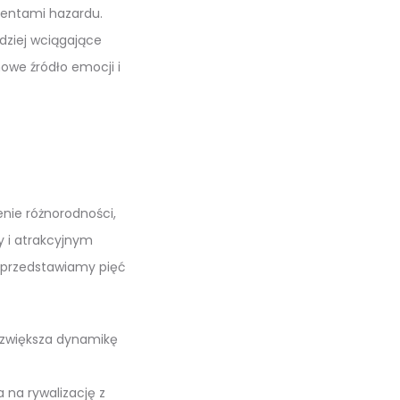
mentami hazardu.
dziej wciągające
nowe źródło emocji i
nie różnorodności,
y i atrakcyjnym
j przedstawiamy pięć
 zwiększa dynamikę
 na rywalizację z