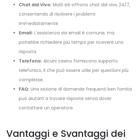
Chat dal Vivo:
Molti siti offrono chat dal vivo 24/7,
consentendo di risolvere i problemi
immediatamente.
Email:
L’assistenza via email è comune, ma
potrebbe richiedere più tempo per ricevere una
risposta.
Telefono:
Alcuni casino forniscono supporto
telefonico, il che può essere utile per questioni più
complesse.
FAQ:
Una sezione di domande frequenti ben fornita
può aiutarti a trovare risposte senza dover
contattare un operatore.
Vantaggi e Svantaggi dei