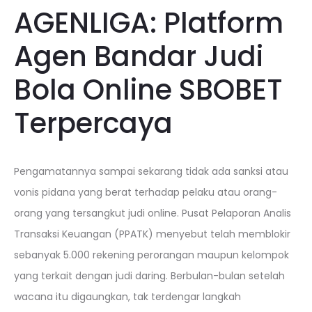
AGENLIGA: Platform
Agen Bandar Judi
Bola Online SBOBET
Terpercaya
Pengamatannya sampai sekarang tidak ada sanksi atau
vonis pidana yang berat terhadap pelaku atau orang-
orang yang tersangkut judi online. Pusat Pelaporan Analis
Transaksi Keuangan (PPATK) menyebut telah memblokir
sebanyak 5.000 rekening perorangan maupun kelompok
yang terkait dengan judi daring. Berbulan-bulan setelah
wacana itu digaungkan, tak terdengar langkah