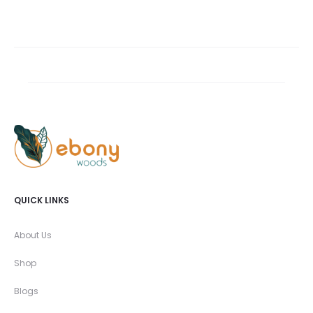
QUICK LINKS
About Us
Shop
Blogs