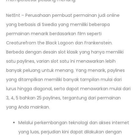
NetEnt – Perusahaan pembuat permainan judi online
yang berbasis di Swedia yang memiliki beberapa
permainan menarik berdasarkan film seperti
Creaturefrom the Black Lagoon dan Frankenstein.
Berbeda dengan desain slot klasik yang hanya memiliki
satu paylines, varian slot satu ini menawarkan lebih
banyak peluang untuk menang. Yang menarik, paylines
yang ditampilkan memiliki banyak tampilan mulai dari
lurus hingga diagonal, serta dapat menawarkan mulai dari
3, 4, 5 bahkan 25 paylines, tergantung dari permainan
yang Anda mainkan.
Melalui perkembangan teknologi dan akses internet
yang luas, perjudian kini dapat dilakukan dengan