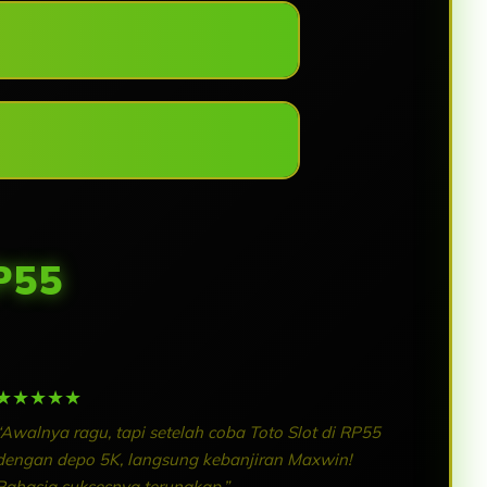
P55
★★★★★
“Awalnya ragu, tapi setelah coba Toto Slot di RP55
dengan depo 5K, langsung kebanjiran Maxwin!
Rahasia suksesnya terungkap.”