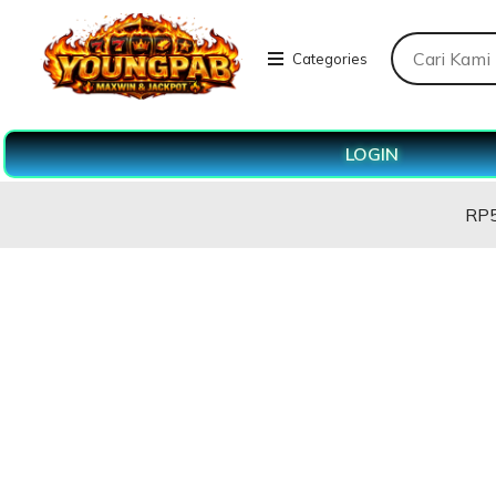
RP55
Skip
Search
to
Categories
for
Content
items
or
shops
LOGIN
RP