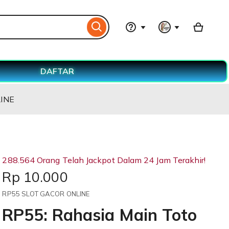
DAFTAR
INE
288.564 Orang Telah Jackpot Dalam 24 Jam Terakhir!
Price:
Rp 10.000
RP55 SLOT GACOR ONLINE
RP55: Rahasia Main Toto