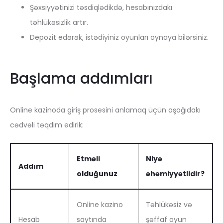
Şəxsiyyətinizi təsdiqlədikdə, hesabınızdakı
təhlükəsizlik artır.
Depozit edərək, istədiyiniz oyunları oynaya bilərsiniz.
Başlama addımları
Online kazinoda giriş prosesini anlamaq üçün aşağıdakı
cədvəli təqdim edirik:
Etməli
Niyə
Addım
olduğunuz
əhəmiyyətlidir?
Online kazino
Təhlükəsiz və
Hesab
saytında
şəffaf oyun