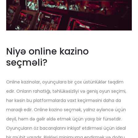
Niyə online kazino
seçməli?
Online kazinolar, oyunçulara bir çox üstünlüklər təqdim
edir. Onların rahatlığı, təhlükəsizliyi və geniş oyun seçimi,
hər kəsin bu platformalarda vaxt keçirməsini daha da
maraqlı edir. Online kazino seçmək, yalnız əyləncə üçün
deyil, həm də gəlir əldə etmək üçün yaxşı bir fürsətdir.
Oyunçuların öz bacarıqlarını inkişaf etdirməsi üçün ideal
bir mühit yaradır. Riskləri minimuma endirmək və doğru