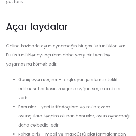
göstərir.
Açar faydalar
Online kazinoda oyun oynamağın bir çox üstünlükləri var.
Bu üstünlüklər oyunçuların daha yaxşı bir təcrübə
yaşamasına kömək edir:
Geniş oyun seçimi – fərqli oyun janrlarının təklif
edilməsi, hər kəsin zövqünə uyğun seçim imkanı
verir.
Bonuslar – yeni istifadəçilərə və müntəzəm
oyunçulara təqdim olunan bonuslar, oyun oynamağı
daha cəlbedici edir.
Rahat giriş – mobil və masaüstü platformalarından