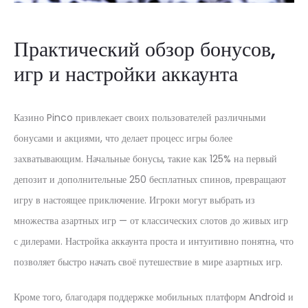
Практический обзор бонусов,
игр и настройки аккаунта
Казино Pinco привлекает своих пользователей различными
бонусами и акциями, что делает процесс игры более
захватывающим. Начальные бонусы, такие как 125% на первый
депозит и дополнительные 250 бесплатных спинов, превращают
игру в настоящее приключение. Игроки могут выбрать из
множества азартных игр — от классических слотов до живых игр
с дилерами. Настройка аккаунта проста и интуитивно понятна, что
позволяет быстро начать своё путешествие в мире азартных игр.
Кроме того, благодаря поддержке мобильных платформ Android и