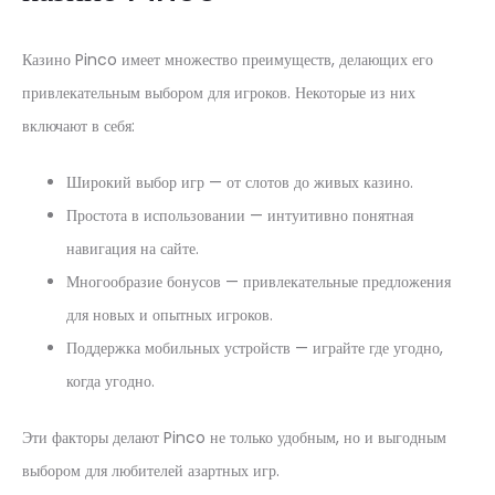
Казино Pinco имеет множество преимуществ, делающих его
привлекательным выбором для игроков. Некоторые из них
включают в себя:
Широкий выбор игр — от слотов до живых казино.
Простота в использовании — интуитивно понятная
навигация на сайте.
Многообразие бонусов — привлекательные предложения
для новых и опытных игроков.
Поддержка мобильных устройств — играйте где угодно,
когда угодно.
Эти факторы делают Pinco не только удобным, но и выгодным
выбором для любителей азартных игр.