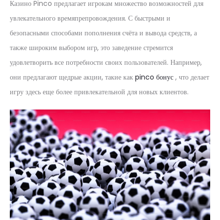
Казино Pinco предлагает игрокам множество возможностей для
увлекательного времяпрепровождения. С быстрыми и
безопасными способами пополнения счёта и вывода средств, а
также широким выбором игр, это заведение стремится
удовлетворить все потребности своих пользователей. Например,
они предлагают щедрые акции, такие как
pinco бонус
, что делает
игру здесь еще более привлекательной для новых клиентов.