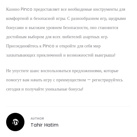
Казино Pinco предоставляет все необходимые инструменты для
комфортной и безопасной игры. С разнообразием игр, щедрыми
бонусами и высоким уровнем безопасности, оно становится
достойным выбором для всех любителей азартных игр.
Присоединяйтесь к Pinco и откройте для себя мир
захватывающих приключений и возможностей выигрыша!
Не упустите шанс воспользоваться предложениями, которые
помогут вам начать игру с преимуществом — регистрируйтесь
сегодня и получайте уникальные бонусы!
AUTHOR
Tahir Hatim