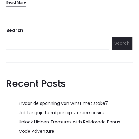
Read More
Search
Search
Recent Posts
Ervaar de spanning van winst met stake7
Jak funguje herní princip v online casinu
Unlock Hidden Treasures with Rolldorado Bonus
Code Adventure