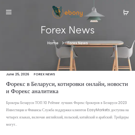
Forex News
Home
Forex News
June 25, 2026
FOREX NEWS
Форекс в Беларуси, котировки онлайн, новости
и Форекс аналитика
Брокеры Беларуси ТОП 10 Рейтинг лучших Форекс брокеров в Беларуси 2023
Инвестиции и Финансы Служба поддержки клиентов EasyMarkets доступна на
четырех языках, включая английский, польский, китайский и арабский. Трейдеры
могут…