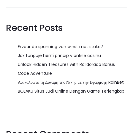
Recent Posts
Ervaar de spanning van winst met stake7
Jak funguje herní princip v online casinu
Unlock Hidden Treasures with Rolldorado Bonus
Code Adventure
Ανακαλύψτε τη Δύναμη της Νίκης με την Εφαρμογή RainBet
BOLAKU Situs Judi Online Dengan Game Terlengkap